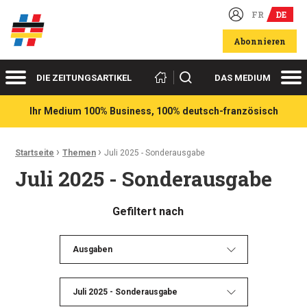
FR
DE
Deutsch-französische Wirtschaftsakteure
Abonnieren
Menü
Me
Suchen
DIE ZEITUNGSARTIKEL
DAS MEDIUM
Ihr Medium 100% Business, 100% deutsch-französisch
›
›
Ariadnefaden:
Startseite
Themen
Juli 2025 - Sonderausgabe
Juli 2025 - Sonderausgabe
Gefiltert nach
Ausgaben
Juli 2025 - Sonderausgabe