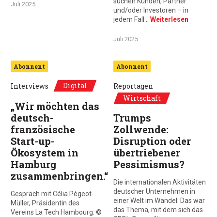
suchen Kunden, Partner
Juli 2025
und/oder Investoren – in
jedem Fall…
Weiterlesen
Juli 2025
Abonnent
Abonnent
Digital
Interviews
Reportagen
Wirtschaft
„Wir möchten das
deutsch-
Trumps
französische
Zollwende:
Start-up-
Disruption oder
Ökosystem in
übertriebener
Hamburg
Pessimismus?
zusammenbringen.“
Die internationalen Aktivitäten
deutscher Unternehmen in
Gespräch mit Célia Pégeot-
einer Welt im Wandel: Das war
Müller, Präsidentin des
das Thema, mit dem sich das
Vereins La Tech Hambourg. ©