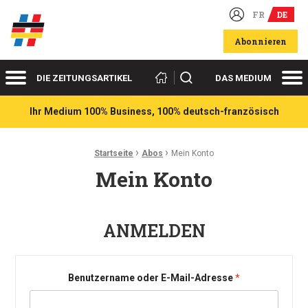
FR
DE
Deutsch-französische Wirtschaftsakteure
Abonnieren
Menü
Me
Suchen
DIE ZEITUNGSARTIKEL
DAS MEDIUM
Ihr Medium 100% Business, 100% deutsch-französisch
›
›
Ariadnefaden:
Startseite
Abos
Mein Konto
Mein Konto
ANMELDEN
Erforderlich
Benutzername oder E-Mail-Adresse
*