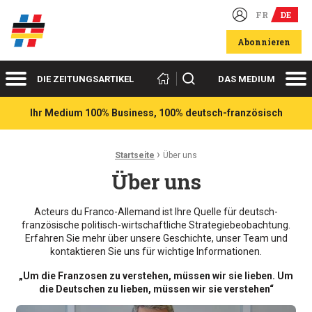
FR
DE
Deutsch-französische Wirtschaftsakteure
Abonnieren
Menü
Me
Suchen
DIE ZEITUNGSARTIKEL
DAS MEDIUM
Ihr Medium 100% Business, 100% deutsch-französisch
›
Ariadnefaden:
Startseite
Über uns
Über uns
Acteurs du Franco-Allemand ist Ihre Quelle für deutsch-
französische politisch-wirtschaftliche Strategiebeobachtung.
Erfahren Sie mehr über unsere Geschichte, unser Team und
kontaktieren Sie uns für wichtige Informationen.
„Um die Franzosen zu verstehen, müssen wir sie lieben. Um
die Deutschen zu lieben, müssen wir sie verstehen“