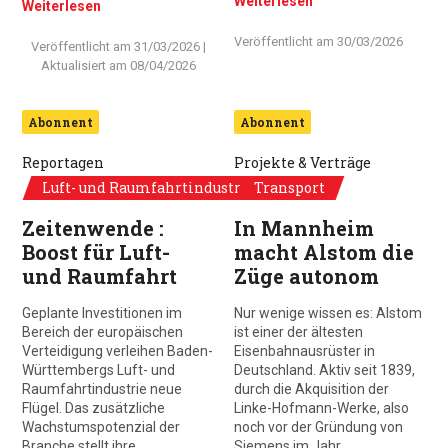
Weiterlesen
Weiterlesen
Veröffentlicht am
30/03/2026
Veröffentlicht am
31/03/2026
|
Aktualisiert am
08/04/2026
Abonnent
Abonnent
Reportagen
Projekte & Verträge
Luft- und Raumfahrtindustrie
Transport
Zeitenwende :
In Mannheim
Boost für Luft-
macht Alstom die
und Raumfahrt
Züge autonom
Geplante Investitionen im
Nur wenige wissen es: Alstom
Bereich der europäischen
ist einer der ältesten
Verteidigung verleihen Baden-
Eisenbahnausrüster in
Württembergs Luft- und
Deutschland. Aktiv seit 1839,
Raumfahrtindustrie neue
durch die Akquisition der
Flügel. Das zusätzliche
Linke-Hofmann-Werke, also
Wachstumspotenzial der
noch vor der Gründung von
Branche stellt ihre…
Siemens im Jahr…