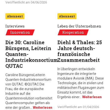
Veröffentlicht am
04/06/2026
Abonnent
Abonnent
Interviews
Leben der Unternehmen
Innovation
Kooperation
Die 30: Caroline
Diehl & Thales: 25
Bürsgens, Leiterin
Jahre deutsch-
Quanten-
französische
Industriekonsortium
Zusammenarbeit
QUTAC
In Uberlingen entwickeln
Ingenieure die integrierte
Caroline BürsgensLeiterin
modulare Avionik (IMA). Diese
Quanten-Industriekonsortium
Technologie, die in zivilen und
von QUTAC. ©QUTAC Die
militärischen Flugzeugen zum
Frau, die die europäische
Einsatz kommt, ist das
Industrie auf die
Ergebnis einer…
Weiterlesen
Quantenrevolution vorbereitet
Quantencomputer gelten als
Veröffentlicht am
01/04/2026
eine der großen…
Weiterlesen