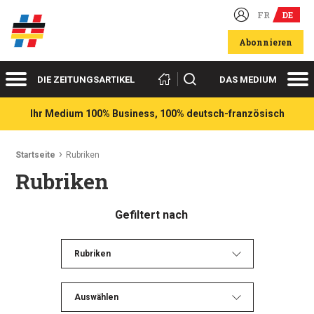
FR
DE
Deutsch-französische Wirtschaftsakteure
Abonnieren
Menü
Me
Suchen
DIE ZEITUNGSARTIKEL
DAS MEDIUM
Ihr Medium 100% Business, 100% deutsch-französisch
Ariadnefaden:
Startseite
Rubriken
Rubriken
Gefiltert nach
Rubriken
Auswählen