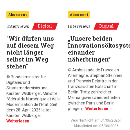
Abonnent
Abonnent
Digital
Digital
Interviews
Interviews
"Wir dürfen uns
„Unsere beiden
auf diesem Weg
Innovationsökosyst
nicht länger
einander
selbst im Weg
näherbringen“
stehen"
© Ambassade de France en
Allemagne, Stephan Steinlein
© Bundesminister für
und François Delattre in der
Digitales und
französischen Botschaft in
Staatsmodernisierung,
Berlin. Trotz zahlreicher
Karsten Wildberger, Ministre
Meinungsverschiedenheiten
fédéral du Numérique et de la
zwischen Paris und Berlin
Modernisation de l’État. Seit
pflegen…
Weiterlesen
dem 28. April 2025 leitet
Karsten Wildberger…
Veröffentlicht am
04/06/2026
|
Weiterlesen
Aktualisiert am
05/06/2026