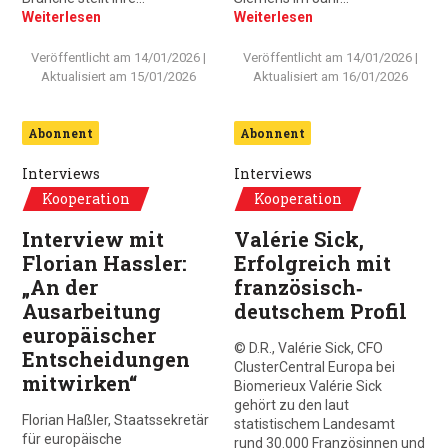
Weiterlesen
Weiterlesen
Veröffentlicht am
14/01/2026
|
Veröffentlicht am
14/01/2026
|
Aktualisiert am
15/01/2026
Aktualisiert am
16/01/2026
Abonnent
Abonnent
Interviews
Interviews
Kooperation
Kooperation
Interview mit
Valérie Sick,
Florian Hassler:
Erfolgreich mit
„An der
französisch‑
Ausarbeitung
deutschem Profil
europäischer
© D.R., Valérie Sick, CFO
Entscheidungen
ClusterCentral Europa bei
mitwirken“
Biomerieux Valérie Sick
gehört zu den laut
Florian Haßler, Staatssekretär
statistischem Landesamt
für europäische
rund 30.000 Französinnen und