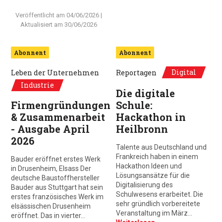
Veröffentlicht am
04/06/2026
|
Aktualisiert am
30/06/2026
Abonnent
Abonnent
Digital
Leben der Unternehmen
Reportagen
Industrie
Die digitale
Firmengründungen
Schule:
& Zusammenarbeit
Hackathon in
- Ausgabe April
Heilbronn
2026
Talente aus Deutschland und
Frankreich haben in einem
Bauder eröffnet erstes Werk
Hackathon Ideen und
in Drusenheim, Elsass Der
Lösungsansätze für die
deutsche Baustoffhersteller
Digitalisierung des
Bauder aus Stuttgart hat sein
Schulwesens erarbeitet. Die
erstes französisches Werk im
sehr gründlich vorbereitete
elsässischen Drusenheim
Veranstaltung im März…
eröffnet. Das in vierter…