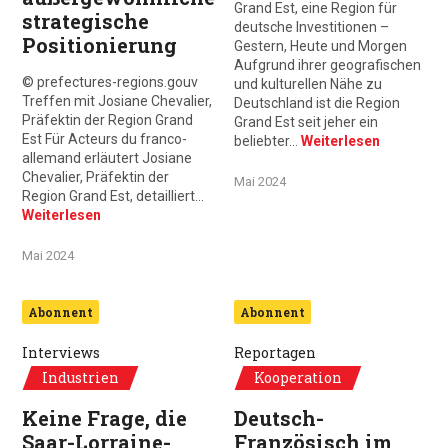
Grand Est, eine Region für
strategische
deutsche Investitionen –
Positionierung
Gestern, Heute und Morgen
Aufgrund ihrer geografischen
© prefectures-regions.gouv
und kulturellen Nähe zu
Treffen mit Josiane Chevalier,
Deutschland ist die Region
Präfektin der Region Grand
Grand Est seit jeher ein
Est Für Acteurs du franco-
beliebter…
Weiterlesen
allemand erläutert Josiane
Chevalier, Präfektin der
Mai 2024
Region Grand Est, detailliert…
Weiterlesen
Mai 2024
Abonnent
Abonnent
Interviews
Reportagen
Industrien
Kooperation
Keine Frage, die
Deutsch-
Saar-Lorraine-
Französisch im