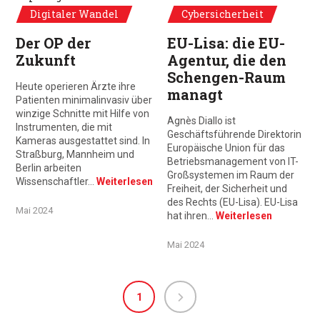
Digitaler Wandel
Cybersicherheit
Der OP der
EU-Lisa: die EU-
Zukunft
Agentur, die den
Schengen-Raum
Heute operieren Ärzte ihre
managt
Patienten minimalinvasiv über
winzige Schnitte mit Hilfe von
Agnès Diallo ist
Instrumenten, die mit
Geschäftsführende Direktorin
Kameras ausgestattet sind. In
Europäische Union für das
Straßburg, Mannheim und
Betriebsmanagement von IT-
Berlin arbeiten
Großsystemen im Raum der
Wissenschaftler…
Weiterlesen
Freiheit, der Sicherheit und
des Rechts (EU-Lisa). EU-Lisa
Mai 2024
hat ihren…
Weiterlesen
Mai 2024
1