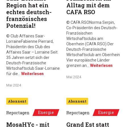
Region hat ein
Alltag mit dem
echtes deutsch-
CAFA RSO
französisches
© CAFA RSONorma Serpin,
Potenzial!
Co-Präsidentin des Deutsch-
Französischen
© Club Affaires Saar-
Wirtschaftsclubs am
LorraineFabienne Pierrard,
Oberrhein (CAFA RSO) Der
Präsidentin des Club des
Deutsch-Französische
Affaires Saar – Lorraine Seit
Wirtschaftsclub am Oberrhein
35 Jahren setzt sich der
Vier europäische Länder
Deutsch-Französische
grenzen an…
Weiterlesen
Wirtschaftsclub Saar-Lorraine
für die…
Weiterlesen
Mai 2024
Mai 2024
Abonnent
Abonnent
Energie
Energie
Reportagen
Reportagen
MosaHYc - mit
Grand Est statt