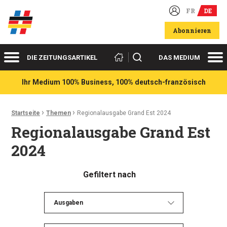
FR
DE
Deutsch-französische Wirtschaftsakteure
Abonnieren
Menü
Me
Suchen
DIE ZEITUNGSARTIKEL
DAS MEDIUM
Ihr Medium 100% Business, 100% deutsch-französisch
›
›
Ariadnefaden:
Startseite
Themen
Regionalausgabe Grand Est 2024
Regionalausgabe Grand Est
2024
Gefiltert nach
Ausgaben