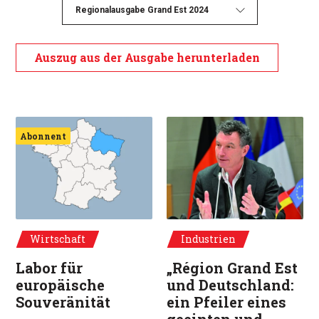
Regionalausgabe Grand Est 2024
Auszug aus der Ausgabe herunterladen
© Canva Bouffety Andréa
© Région Grand Est Franck Leroy, Prä
Abonnent
Wirtschaft
Industrien
Labor für
„Région Grand Est
europäische
und Deutschland:
Souveränität
ein Pfeiler eines