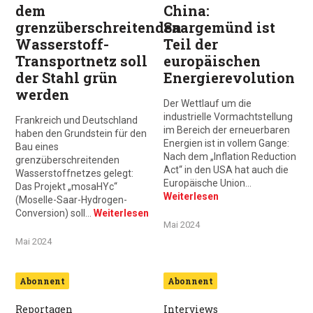
dem
China:
grenzüberschreitenden
Saargemünd ist
Wasserstoff-
Teil der
Transportnetz soll
europäischen
der Stahl grün
Energierevolution
werden
Der Wettlauf um die
industrielle Vormachtstellung
Frankreich und Deutschland
im Bereich der erneuerbaren
haben den Grundstein für den
Energien ist in vollem Gange:
Bau eines
Nach dem „Inflation Reduction
grenzüberschreitenden
Act“ in den USA hat auch die
Wasserstoffnetzes gelegt:
Europäische Union…
Das Projekt „mosaHYc“
Weiterlesen
(Moselle-Saar-Hydrogen-
Conversion) soll…
Weiterlesen
Mai 2024
Mai 2024
Abonnent
Abonnent
Reportagen
Interviews