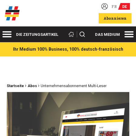
FR
DE
Deutsch-französische Wirtschaftsakteure
Abonnieren
Menü
Me
Suchen
DIE ZEITUNGSARTIKEL
DAS MEDIUM
Ihr Medium 100% Business, 100% deutsch-französisch
›
›
Ariadnefaden:
Startseite
Abos
Unternehmensabonnement Multi-Leser