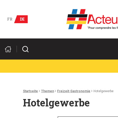
Deutsch-französische Wirts
FR
DE
Suchen
Ariadnefaden:
›
›
›
Startseite
Themen
Freizeit-Gastronomie
Hotelgewerbe
Hotelgewerbe