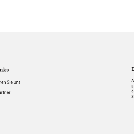
D
inks
A
ren Sie uns
g
d
artner
S