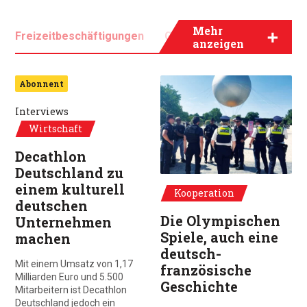
Mehr
Freizeitbeschäftigungen
Gastronomie
anzeigen
Hotelgewerbe
Sport
Tourismus
© S.Bournot UOFA - 10 August 2024, Ja
Abonnent
Interviews
Wirtschaft
Decathlon
Deutschland zu
einem kulturell
Kooperation
deutschen
Die Olympischen
Unternehmen
Spiele, auch eine
machen
deutsch-
Mit einem Umsatz von 1,17
französische
Milliarden Euro und 5.500
Geschichte
Mitarbeitern ist Decathlon
Deutschland jedoch ein