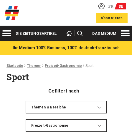
FR
DE
Deutsch-französische Wirtschaftsakteure
Abonnieren
Menü
Me
Suchen
DIE ZEITUNGSARTIKEL
DAS MEDIUM
Ihr Medium 100% Business, 100% deutsch-französisch
›
›
›
Ariadnefaden:
Startseite
Themen
Freizeit-Gastronomie
Sport
Sport
Gefiltert nach
Themen & Bereiche
Freizeit-Gastronomie