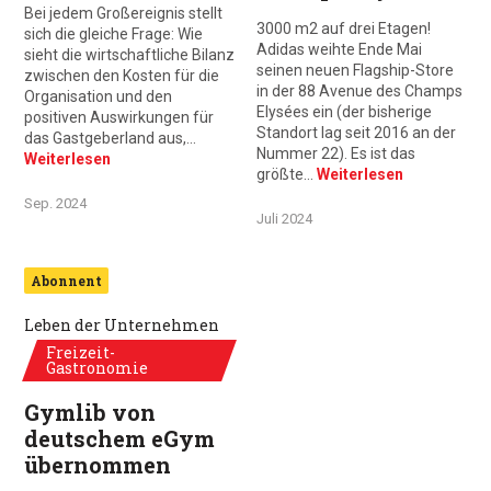
Bei jedem Großereignis stellt
3000 m2 auf drei Etagen!
sich die gleiche Frage: Wie
Adidas weihte Ende Mai
sieht die wirtschaftliche Bilanz
seinen neuen Flagship-Store
zwischen den Kosten für die
in der 88 Avenue des Champs
Organisation und den
Elysées ein (der bisherige
positiven Auswirkungen für
Standort lag seit 2016 an der
das Gastgeberland aus,…
Nummer 22). Es ist das
Weiterlesen
größte…
Weiterlesen
Sep. 2024
Juli 2024
Abonnent
Leben der Unternehmen
Freizeit-
Gastronomie
Gymlib von
deutschem eGym
übernommen