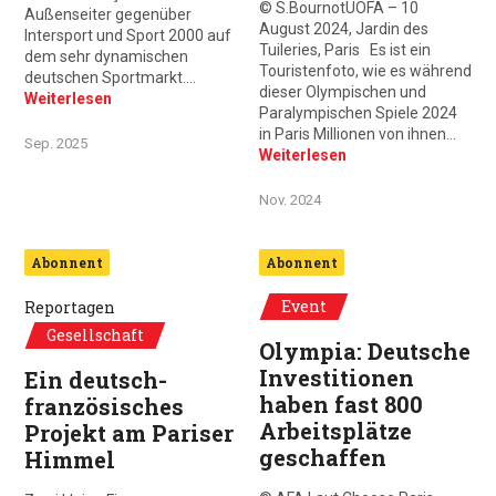
© S.BournotUOFA – 10
Außenseiter gegenüber
August 2024, Jardin des
Intersport und Sport 2000 auf
Tuileries, Paris Es ist ein
dem sehr dynamischen
Touristenfoto, wie es während
deutschen Sportmarkt.…
dieser Olympischen und
Weiterlesen
Paralympischen Spiele 2024
in Paris Millionen von ihnen…
Sep. 2025
Weiterlesen
Nov. 2024
Abonnent
Abonnent
Event
Reportagen
Gesellschaft
Olympia: Deutsche
Investitionen
Ein deutsch-
haben fast 800
französisches
Arbeitsplätze
Projekt am Pariser
geschaffen
Himmel