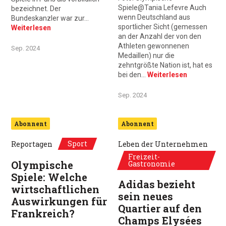
Spiele@Tania Lefevre Auch
bezeichnet. Der
wenn Deutschland aus
Bundeskanzler war zur…
sportlicher Sicht (gemessen
Weiterlesen
an der Anzahl der von den
Athleten gewonnenen
Sep. 2024
Medaillen) nur die
zehntgrößte Nation ist, hat es
bei den…
Weiterlesen
Sep. 2024
Abonnent
Abonnent
Sport
Reportagen
Leben der Unternehmen
Freizeit-
Olympische
Gastronomie
Spiele: Welche
Adidas bezieht
wirtschaftlichen
sein neues
Auswirkungen für
Quartier auf den
Frankreich?
Champs Elysées