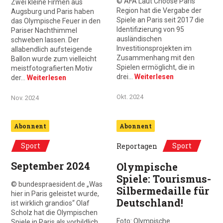
© AFA Laut Choose Paris
Zwei kleine Firmen aus
Region hat die Vergabe der
Augsburg und Paris haben
Spiele an Paris seit 2017 die
das Olympische Feuer in den
Identifizierung von 95
Pariser Nachthimmel
ausländischen
schweben lassen. Der
Investitionsprojekten im
allabendlich aufsteigende
Zusammenhang mit den
Ballon wurde zum vielleicht
Spielen ermöglicht, die in
meistfotografierten Motiv
drei…
Weiterlesen
der…
Weiterlesen
Okt. 2024
Nov. 2024
Abonnent
Abonnent
Sport
Sport
Reportagen
September 2024
Olympische
Spiele: Tourismus-
© bundespraesident.de „Was
Silbermedaille für
hier in Paris geleistet wurde,
Deutschland!
ist wirklich grandios“ Olaf
Scholz hat die Olympischen
Foto: Olympische
Spiele in Paris als vorbildlich