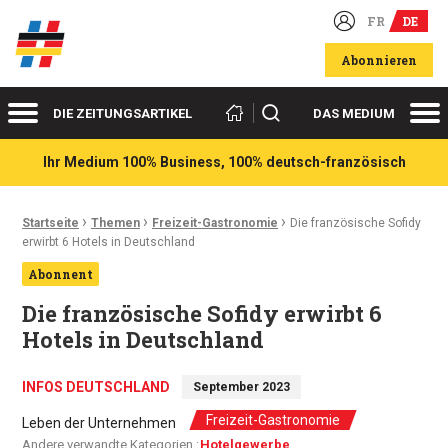
FR
DE
Deutsch-französische Wirtschaftsakteure
Abonnieren
Menü
Me
Suchen
DIE ZEITUNGSARTIKEL
DAS MEDIUM
Ihr Medium 100% Business, 100% deutsch-französisch
›
›
›
Ariadnefaden:
Startseite
Themen
Freizeit-Gastronomie
Die französische Sofidy
erwirbt 6 Hotels in Deutschland
Abonnent
Die französische Sofidy erwirbt 6
Hotels in Deutschland
INFOS DEUTSCHLAND
September 2023
Freizeit-Gastronomie
Leben der Unternehmen
Andere verwandte Kategorien :
Hotelgewerbe