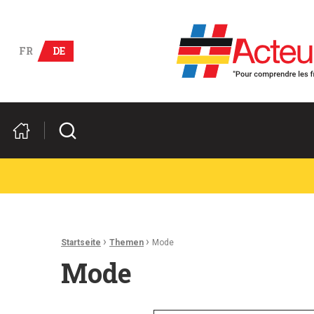
Deutsch-französische Wirts
FR
DE
Suchen
Ariadnefaden:
›
›
Startseite
Themen
Mode
Mode