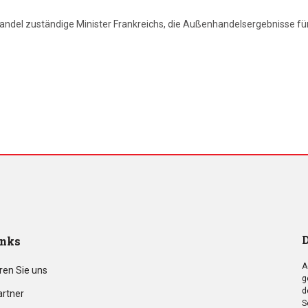
ndel zuständige Minister Frankreichs, die Außenhandelsergebnisse für 
D
inks
A
ren Sie uns
g
d
artner
S