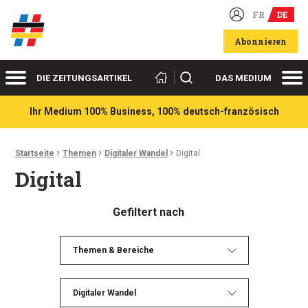
FR
DE
Deutsch-französische Wirtschaftsakteure
Abonnieren
Menü
Me
Suchen
DIE ZEITUNGSARTIKEL
DAS MEDIUM
Ihr Medium 100% Business, 100% deutsch-französisch
›
›
›
Ariadnefaden:
Startseite
Themen
Digitaler Wandel
Digital
Digital
Gefiltert nach
Themen & Bereiche
Digitaler Wandel