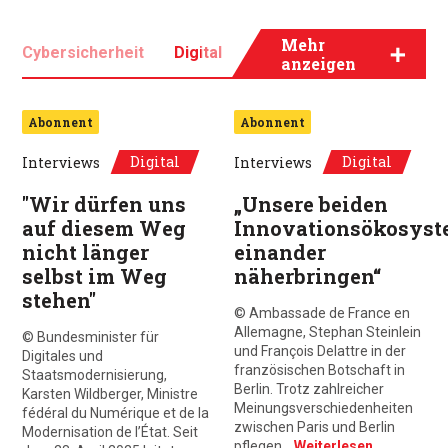
Mehr
Cybersicherheit
Digital
Innovation
IoT
anzeigen
KI
Newtech
Abonnent
Abonnent
Digital
Digital
Interviews
Interviews
"Wir dürfen uns
„Unsere beiden
auf diesem Weg
Innovationsökosyst
nicht länger
einander
selbst im Weg
näherbringen“
stehen"
© Ambassade de France en
Allemagne, Stephan Steinlein
© Bundesminister für
und François Delattre in der
Digitales und
französischen Botschaft in
Staatsmodernisierung,
Berlin. Trotz zahlreicher
Karsten Wildberger, Ministre
Meinungsverschiedenheiten
fédéral du Numérique et de la
zwischen Paris und Berlin
Modernisation de l’État. Seit
pflegen…
Weiterlesen