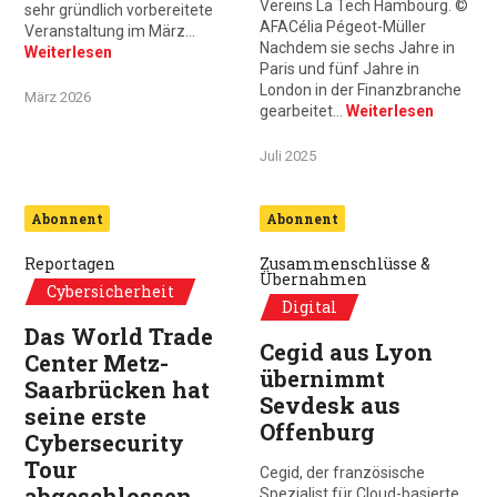
Vereins La Tech Hambourg. ©
sehr gründlich vorbereitete
AFACélia Pégeot-Müller
Veranstaltung im März…
Nachdem sie sechs Jahre in
Weiterlesen
Paris und fünf Jahre in
London in der Finanzbranche
März 2026
gearbeitet…
Weiterlesen
Juli 2025
Abonnent
Abonnent
Reportagen
Zusammenschlüsse &
Übernahmen
Cybersicherheit
Digital
Das World Trade
Cegid aus Lyon
Center Metz-
übernimmt
Saarbrücken hat
Sevdesk aus
seine erste
Offenburg
Cybersecurity
Tour
Cegid, der französische
abgeschlossen
Spezialist für Cloud-basierte