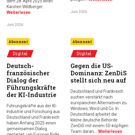
dem 28. April 2025 leitet
Karsten Wildberger…
Juni 2026
Weiterlesen
Juni 2026
Abonnent
Abonnent
Digital
Digital
Deutsch-
Gegen die US-
französischer
Dominanz: ZenDiS
Dialog der
stellt sich neu auf
Führungskräfte
Deutschland und Frankreich
der KI-Industrie
suchen verstärkt nach
europäischen Alternativen zu
Führungskräfte aus der KI-
Windows, Word und Co. In
Industrie und Forschung aus
Deutschland arbeitet die
Deutschland und Frankreich
kleine deutsche Behörde
haben Anfang 2025 einen
ZenDiS mit einem 50-köpfigen
gemeinsamen Dialog
Team daran,…
Weiterlesen
gestartet, um Europas Rolle