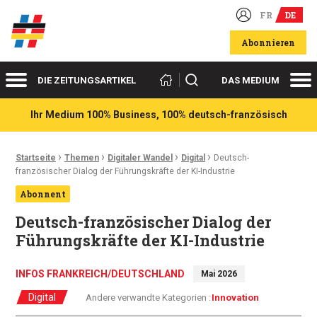
FR
DE
Deutsch-französische Wirtschaftsakteure
Abonnieren
Menü
Me
Suchen
DIE ZEITUNGSARTIKEL
DAS MEDIUM
Ihr Medium 100% Business, 100% deutsch-französisch
›
›
›
›
Ariadnefaden:
Startseite
Themen
Digitaler Wandel
Digital
Deutsch-
französischer Dialog der Führungskräfte der KI-Industrie
Abonnent
Deutsch-französischer Dialog der
Führungskräfte der KI-Industrie
INFOS FRANKREICH/DEUTSCHLAND
Mai 2026
Digital
Andere verwandte Kategorien :
Innovation