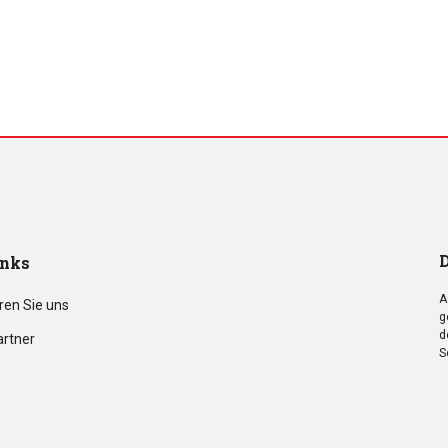
D
inks
A
ren Sie uns
g
d
artner
S