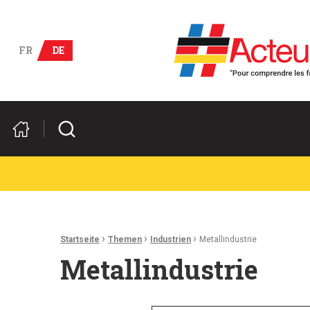
Deutsch-französische Wirts
FR
DE
Suchen
Ariadnefaden:
›
›
›
Startseite
Themen
Industrien
Metallindustrie
Metallindustrie