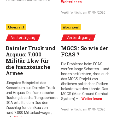
Weiterlesen
Veröffentlicht am
01/04/2026
Abonnent
Abonnent
Verteidigung
Verteidigung
Daimler Truck und
MGCS : So wie der
Arquus: 7.000
FCAS ?
Militär-Lkw für
Die Probleme beim FCAS
die französische
werfen lange Schatten – und
Armee
lassen befürchten, dass auch
das MGCS-Projekt von
Jüngstes Beispiel ist das
ähnlichen politischen Risiken
Konsortium aus Daimler Truck
belastet werden könnte. Das
und Arquus. Die französische
MGCS (Main Ground Combat
Rüstungsbeschaffungsbehörde
System) –…
Weiterlesen
DGA erteilte dem Duo den
Zuschlag für den Bau von
Veröffentlicht am
01/04/2026
rund 7.000 Militärlastwagen,