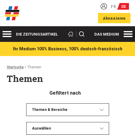
FR
DE
Deutsch-französische Wirtschaftsakteure
Abonnieren
Menü
Me
Suchen
DIE ZEITUNGSARTIKEL
DAS MEDIUM
Ihr Medium 100% Business, 100% deutsch-französisch
›
Ariadnefaden:
Startseite
Themen
Themen
Gefiltert nach
Themen & Bereiche
Auswählen