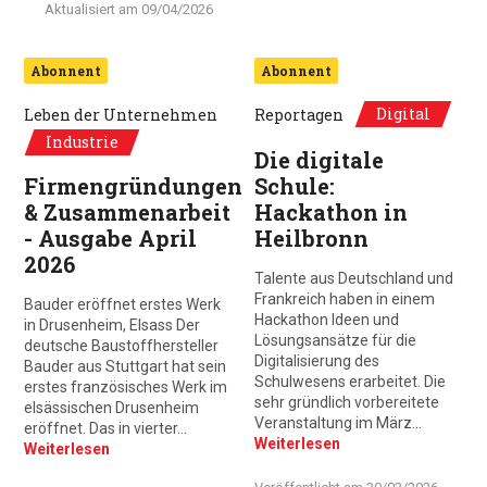
Aktualisiert am
09/04/2026
Abonnent
Abonnent
Digital
Leben der Unternehmen
Reportagen
Industrie
Die digitale
Firmengründungen
Schule:
& Zusammenarbeit
Hackathon in
- Ausgabe April
Heilbronn
2026
Talente aus Deutschland und
Frankreich haben in einem
Bauder eröffnet erstes Werk
Hackathon Ideen und
in Drusenheim, Elsass Der
Lösungsansätze für die
deutsche Baustoffhersteller
Digitalisierung des
Bauder aus Stuttgart hat sein
Schulwesens erarbeitet. Die
erstes französisches Werk im
sehr gründlich vorbereitete
elsässischen Drusenheim
Veranstaltung im März…
eröffnet. Das in vierter…
Weiterlesen
Weiterlesen