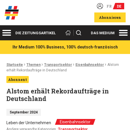
FR
DE
Deutsch-französische Wirtschaftsakteure
Abonnieren
Menü
Me
Suchen
DIE ZEITUNGSARTIKEL
DAS MEDIUM
Ihr Medium 100% Business, 100% deutsch-französisch
›
›
›
›
Ariadnefaden:
Startseite
Themen
Transportsektor
Eisenbahnsektor
Alstom
erhält Rekordaufträge in Deutschland
Abonnent
Alstom erhält Rekordaufträge in
Deutschland
September 2024
Eisenbahnsektor
Leben der Unternehmen
Andere verwandte Kategorien :
Transportsektor