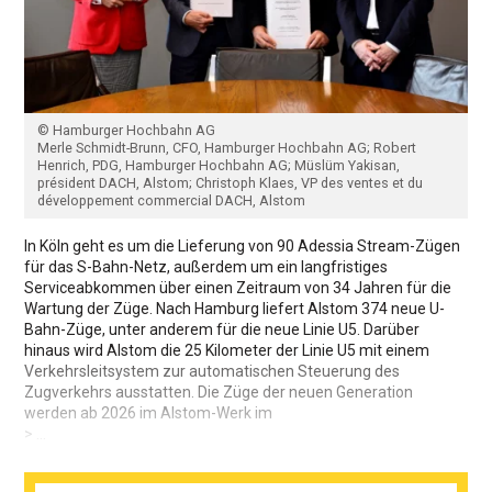
© Hamburger Hochbahn AG
Merle Schmidt-Brunn, CFO, Hamburger Hochbahn AG; Robert
Henrich, PDG, Hamburger Hochbahn AG; Müslüm Yakisan,
président DACH, Alstom; Christoph Klaes, VP des ventes et du
développement commercial DACH, Alstom
In Köln geht es um die Lieferung von 90 Adessia Stream-Zügen
für das S-Bahn-Netz, außerdem um ein langfristiges
Serviceabkommen über einen Zeitraum von 34 Jahren für die
Wartung der Züge. Nach Hamburg liefert Alstom 374 neue U-
Bahn-Züge, unter anderem für die neue Linie U5. Darüber
hinaus wird Alstom die 25 Kilometer der Linie U5 mit einem
Verkehrsleitsystem zur automatischen Steuerung des
Zugverkehrs ausstatten. Die Züge der neuen Generation
werden ab 2026 im Alstom-Werk im
> ...