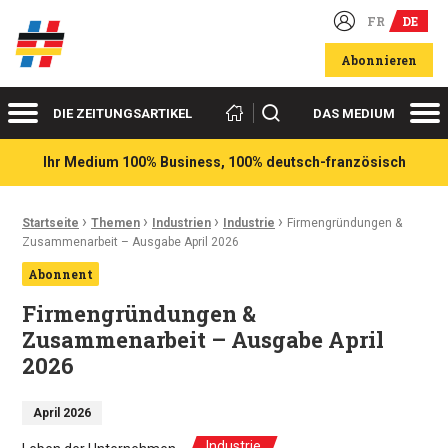
FR
DE
Deutsch-französische Wirtschaftsakteure
Abonnieren
Menü
Me
Suchen
DIE ZEITUNGSARTIKEL
DAS MEDIUM
Ihr Medium 100% Business, 100% deutsch-französisch
›
›
›
›
Ariadnefaden:
Startseite
Themen
Industrien
Industrie
Firmengründungen &
Zusammenarbeit – Ausgabe April 2026
Abonnent
Firmengründungen &
Zusammenarbeit – Ausgabe April
2026
April 2026
Industrie