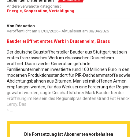
Leben der Unternehmen
Andere verwandte Kategorien :
Energie
Kooperation
Verteidigung
Autor
Von Rédaction
Veröffentlicht am
31/03/2026
- Aktualisiert am
08/04/2026
Bauder eröffnet erstes Werk in Drusenheim, Elsass
Der deutsche Baustoffhersteller Bauder aus Stuttgart hat sein
erstes französisches Werk im elsässischen Drusenheim
eröffnet. Das in vierter Generation geführte
Familienunternehmen investierte rund 100 Millionen Euro in den
modernen Produktionsstandort für PIR-Dachdämmstoffe sowie
Abdichtungsbahnen aus Bitumen. Man sei mit offenen Armen
empfangen worden, für das Werk sei eine Förderung der Region
gewährt worden, sagte Geschäftsführer Mark Bauder bei der
Eröffnung im Beisein des Regionalpräsidenten Grand Est Franck
Leroy. Das
> ...
Die Fortsetzung ist Abonnenten vorbehalten