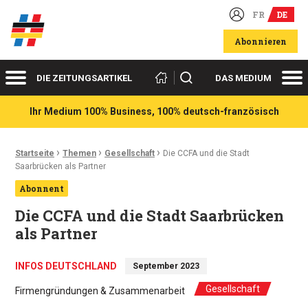
FR
DE
Deutsch-französische Wirtschaftsakteure
Abonnieren
Menü
Me
Suchen
DIE ZEITUNGSARTIKEL
DAS MEDIUM
Ihr Medium 100% Business, 100% deutsch-französisch
›
›
›
Ariadnefaden:
Startseite
Themen
Gesellschaft
Die CCFA und die Stadt
Saarbrücken als Partner
Abonnent
Die CCFA und die Stadt Saarbrücken
als Partner
INFOS DEUTSCHLAND
September 2023
Gesellschaft
Firmengründungen & Zusammenarbeit