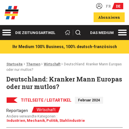
FR
DE
Deutsch-französische Wirtschaftsakteure
Abonnieren
Menü
Me
Suchen
DIE ZEITUNGSARTIKEL
DAS MEDIUM
Ihr Medium 100% Business, 100% deutsch-französisch
›
›
›
Ariadnefaden:
Startseite
Themen
Wirtschaft
Deutschland: Kranker Mann Europas
oder nur mutlos?
Deutschland: Kranker Mann Europas
oder nur mutlos?
TITELSEITE / LEITARTIKEL
Februar 2024
Wirtschaft
Reportagen
Andere verwandte Kategorien :
Industrien
Mechanik
Politik
Stahlindustrie