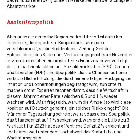
das Funktionieren der globalen Lieferketten und der wichtigsten
Absatzmärkte.
Austeritätspolitik
Aber auch die deutsche Regierung trägt ihren Teil dazu bei,
indem sie „die importierte Konjunkturmisere noch
verschlimmert“, so die Süddeutsche Zeitung. Seit der
Entscheidung des Karlsruher Verfassungsgerichts im November
letzten Jahres über ein umstrittenes Finanzmanöver verfolgt
die Dreiparteienkoalition aus Sozialdemokraten (SPD), Grünen
und Liberalen (FDP) eine Sparpolitik, die die Chancen auf eine
wirtschaftliche Erholung, die durch einen stetigen Rückgang der
Inflation und Lohnerhöhungen begünstigt wird, zunichte zu
machen droht. Experten rechnen damit, dass die Wirtschaft in
diesem Jahr mit einer Rate zwischen 0,5 und 1 % wieder
wachsen wird. „Man fragt sich, warum die Ampel (so wird diese
Koalition auf Deutsch genannt) ein solches Risiko eingeht“. Die
Münchner Tageszeitung schreibt weiter, dass diese Sparpolitik
das Staatsdefizit auf 1 % senken wird, während die EU bis zu 3
% erlaubt. Für 2023 hat das öffentliche Defizit 2 % erreicht und
liegt damit weit unter dem Höchstwert des Stabilitäts- und
Wachstumspakts.