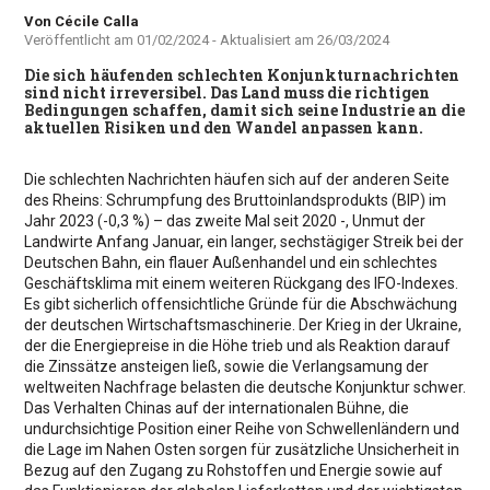
Autor
Von Cécile Calla
Veröffentlicht am
01/02/2024
- Aktualisiert am
26/03/2024
Die sich häufenden schlechten Konjunkturnachrichten
sind nicht irreversibel. Das Land muss die richtigen
Bedingungen schaffen, damit sich seine Industrie an die
aktuellen Risiken und den Wandel anpassen kann.
Die schlechten Nachrichten häufen sich auf der anderen Seite
des Rheins: Schrumpfung des Bruttoinlandsprodukts (BIP) im
Jahr 2023 (-0,3 %) – das zweite Mal seit 2020 -, Unmut der
Landwirte Anfang Januar, ein langer, sechstägiger Streik bei der
Deutschen Bahn, ein flauer Außenhandel und ein schlechtes
Geschäftsklima mit einem weiteren Rückgang des IFO-Indexes.
Es gibt sicherlich offensichtliche Gründe für die Abschwächung
der deutschen Wirtschaftsmaschinerie. Der Krieg in der Ukraine,
der die Energiepreise in die Höhe trieb und als Reaktion darauf
die Zinssätze ansteigen ließ, sowie die Verlangsamung der
weltweiten Nachfrage belasten die deutsche Konjunktur schwer.
Das Verhalten Chinas auf der internationalen Bühne, die
undurchsichtige Position einer Reihe von Schwellenländern und
die Lage im Nahen Osten sorgen für zusätzliche Unsicherheit in
Bezug auf den Zugang zu Rohstoffen und Energie sowie auf