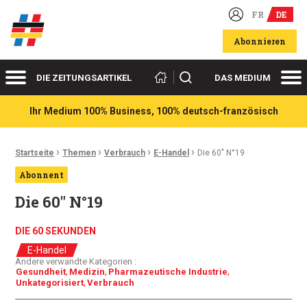
FR
DE
Deutsch-französische Wirtschaftsakteure
Abonnieren
Menü
Me
Suchen
DIE ZEITUNGSARTIKEL
DAS MEDIUM
Ihr Medium 100% Business, 100% deutsch-französisch
›
›
›
›
Ariadnefaden:
Startseite
Themen
Verbrauch
E-Handel
Die 60″ N°19
Abonnent
Die 60″ N°19
DIE 60 SEKUNDEN
E-Handel
Andere verwandte Kategorien :
Gesundheit
Medizin
Pharmazeutische Industrie
Unkategorisiert
Verbrauch