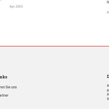
N
Apr. 2025
M
D
inks
A
ren Sie uns
g
d
artner
S