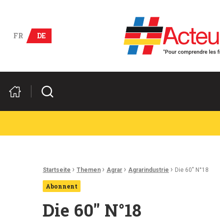
Deutsch-französische Wirts
FR
DE
Suchen
Ariadnefaden:
›
›
›
›
Startseite
Themen
Agrar
Agrarindustrie
Die 60″ N°18
Abonnent
Die 60″ N°18