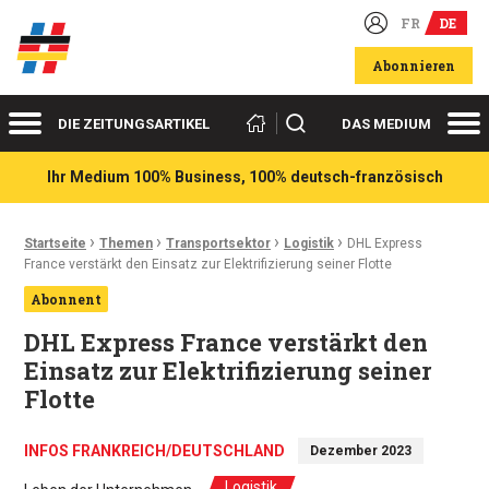
FR
DE
Deutsch-französische Wirtschaftsakteure
Abonnieren
Menü
Me
Suchen
DIE ZEITUNGSARTIKEL
DAS MEDIUM
Ihr Medium 100% Business, 100% deutsch-französisch
›
›
›
›
Ariadnefaden:
Startseite
Themen
Transportsektor
Logistik
DHL Express
France verstärkt den Einsatz zur Elektrifizierung seiner Flotte
Abonnent
DHL Express France verstärkt den
Einsatz zur Elektrifizierung seiner
Flotte
INFOS FRANKREICH/DEUTSCHLAND
Dezember 2023
Logistik