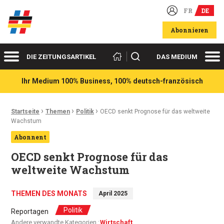
FR
DE
Deutsch-französische Wirtschaftsakteure
Abonnieren
Menü
Me
Suchen
DIE ZEITUNGSARTIKEL
DAS MEDIUM
Ihr Medium 100% Business, 100% deutsch-französisch
›
›
›
Ariadnefaden:
Startseite
Themen
Politik
OECD senkt Prognose für das weltweite
Wachstum
Abonnent
OECD senkt Prognose für das
weltweite Wachstum
THEMEN DES MONATS
April 2025
Politik
Reportagen
Andere verwandte Kategorien :
Wirtschaft