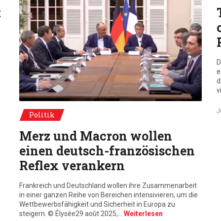
t
D
e
d
v
© Élysée 29 août 2025, Brégançon. Emmanuel Macron et Friedri
J
Politik
Merz und Macron wollen
einen deutsch-französischen
Reflex verankern
Frankreich und Deutschland wollen ihre Zusammenarbeit
in einer ganzen Reihe von Bereichen intensivieren, um die
Wettbewerbsfähigkeit und Sicherheit in Europa zu
steigern. © Élysée29 août 2025,…
Weiterlesen