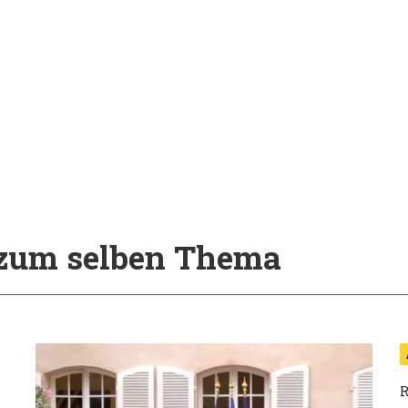
l zum selben Thema
R