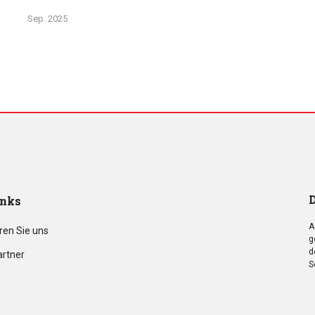
Sep. 2025
D
inks
A
ren Sie uns
g
d
artner
S