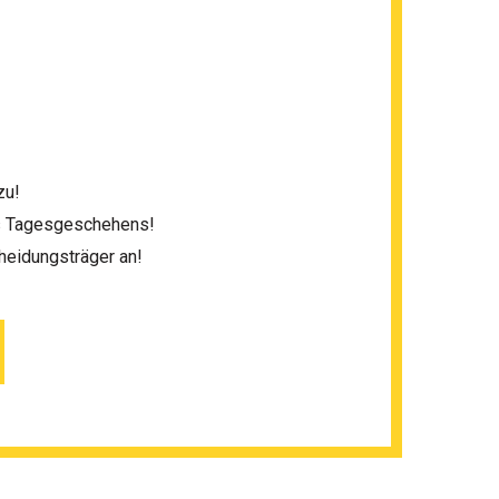
zu!
es Tagesgeschehens!
heidungsträger an!