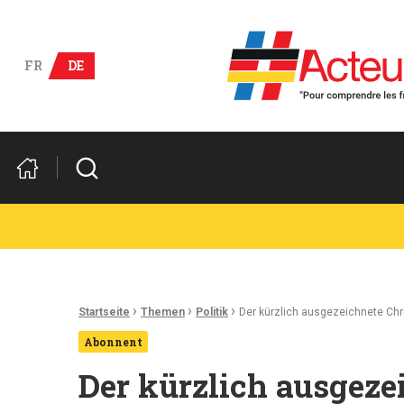
Deutsch-französische Wirts
FR
DE
Suchen
Ariadnefaden:
›
›
›
Startseite
Themen
Politik
Der kürzlich ausgezeichnete Chr
Abonnent
Der kürzlich ausgeze