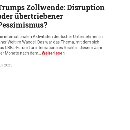
Trumps Zollwende: Disruption
oder übertriebener
Pessimismus?
ie internationalen Aktivitäten deutscher Unternehmen in
iner Welt im Wandel: Das war das Thema, mit dem sich
as CBBL-Forum für internationales Recht in diesem Jahr
ier Monate nach dem…
Weiterlesen
ch Merz président le 25e conseil des ministres franco-allemand.
uli 2025