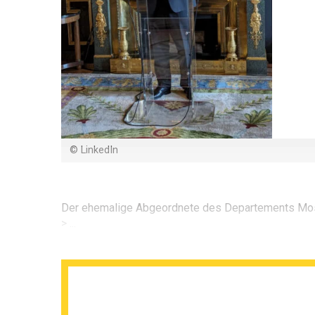
© LinkedIn
Der ehemalige Abgeordnete des Departements Mos
> ...