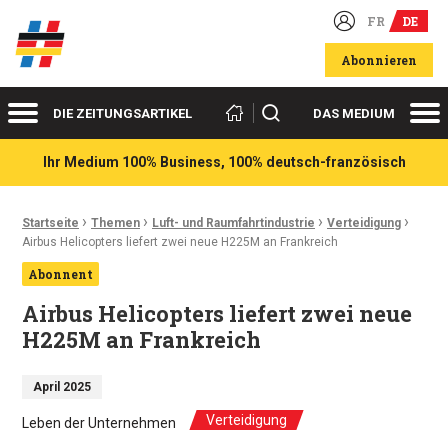
FR
DE
Deutsch-französische Wirtschaftsakteure
Abonnieren
Menü
Me
Suchen
DIE ZEITUNGSARTIKEL
DAS MEDIUM
Ihr Medium 100% Business, 100% deutsch-französisch
›
›
›
›
Ariadnefaden:
Startseite
Themen
Luft- und Raumfahrtindustrie
Verteidigung
Airbus Helicopters liefert zwei neue H225M an Frankreich
Abonnent
Airbus Helicopters liefert zwei neue
H225M an Frankreich
April 2025
Verteidigung
Leben der Unternehmen