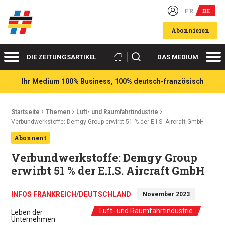
FR
DE
Deutsch-französische Wirtschaftsakteure
Abonnieren
Menü
Me
Suchen
DIE ZEITUNGSARTIKEL
DAS MEDIUM
Ihr Medium 100% Business, 100% deutsch-französisch
›
›
›
Ariadnefaden:
Startseite
Themen
Luft- und Raumfahrtindustrie
Verbundwerkstoffe: Demgy Group erwirbt 51 % der E.I.S. Aircraft GmbH
Abonnent
Verbundwerkstoffe: Demgy Group
erwirbt 51 % der E.I.S. Aircraft GmbH
INFOS FRANKREICH/DEUTSCHLAND
November 2023
Luft- und Raumfahrtindustrie
Leben der
Unternehmen