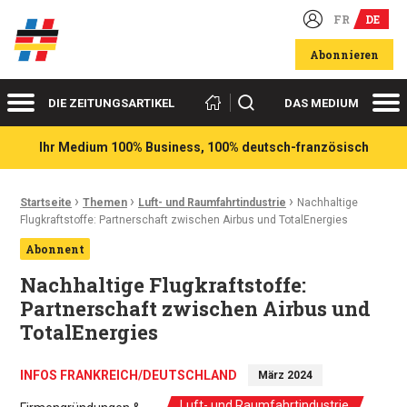
FR
DE
Deutsch-französische Wirtschaftsakteure
Abonnieren
Menü
Me
Suchen
DIE ZEITUNGSARTIKEL
DAS MEDIUM
Ihr Medium 100% Business, 100% deutsch-französisch
›
›
›
Ariadnefaden:
Startseite
Themen
Luft- und Raumfahrtindustrie
Nachhaltige
Flugkraftstoffe: Partnerschaft zwischen Airbus und TotalEnergies
Abonnent
Nachhaltige Flugkraftstoffe:
Partnerschaft zwischen Airbus und
TotalEnergies
INFOS FRANKREICH/DEUTSCHLAND
März 2024
Luft- und Raumfahrtindustrie