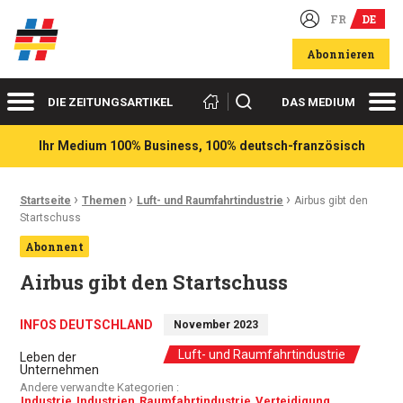
FR
DE
Deutsch-französische Wirtschaftsakteure
Abonnieren
Menü
Me
Suchen
DIE ZEITUNGSARTIKEL
DAS MEDIUM
Ihr Medium 100% Business, 100% deutsch-französisch
›
›
›
Ariadnefaden:
Startseite
Themen
Luft- und Raumfahrtindustrie
Airbus gibt den
Startschuss
Abonnent
Airbus gibt den Startschuss
INFOS DEUTSCHLAND
November 2023
Luft- und Raumfahrtindustrie
Leben der
Unternehmen
Andere verwandte Kategorien :
Industrie
Industrien
Raumfahrtindustrie
Verteidigung