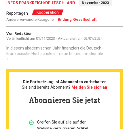
INFOS FRANKREICH/DEUTSCHLAND
November 2023
Kooperation
Reportagen
Andere verwandte Kategorien :
Bildung
Gesellschaft
Autor
Von Redaktion
Veröffentlicht am
01/11/2023
- Aktualisiert am
02/01/2024
In diesem akademischen Jahr finanziert die Deutsch-
Französische Hochschule elf neue bi- und trinationale
> ...
Die Fortsetzung ist Abonnenten vorbehalten
Sie sind bereits Abonnent?
Melden Sie sich an
Abonnieren Sie jetzt
Greifen Sie auf alle auf der
Website verfügbaren Artikel