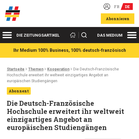
FR
DE
Deutsch-französische Wirtschaftsakteure
Abonnieren
Menü
Me
Suchen
DIE ZEITUNGSARTIKEL
DAS MEDIUM
Ihr Medium 100% Business, 100% deutsch-französisch
›
›
›
Ariadnefaden:
Startseite
Themen
Kooperation
Die Deutsch-Französische
Hochschule erweitert ihr weltweit einzigartiges Angebot an
europäischen Studiengängen
Abonnent
Die Deutsch-Französische
Hochschule erweitert ihr weltweit
einzigartiges Angebot an
europäischen Studiengängen