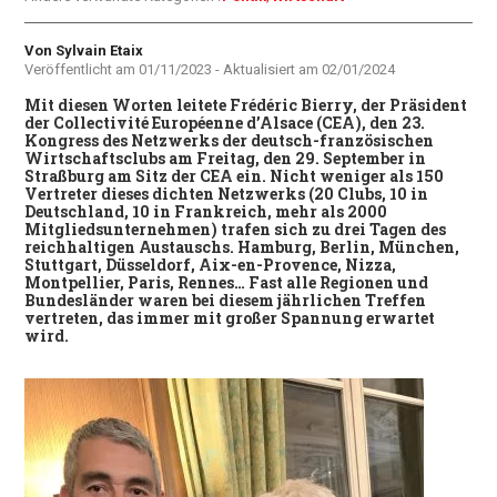
Autor
Von Sylvain Etaix
Veröffentlicht am
01/11/2023
- Aktualisiert am
02/01/2024
Mit diesen Worten leitete Frédéric Bierry, der Präsident
der Collectivité Européenne d’Alsace (CEA), den 23.
Kongress des Netzwerks der deutsch-französischen
Wirtschaftsclubs am Freitag, den 29. September in
Straßburg am Sitz der CEA ein. Nicht weniger als 150
Vertreter dieses dichten Netzwerks (20 Clubs, 10 in
Deutschland, 10 in Frankreich, mehr als 2000
Mitgliedsunternehmen) trafen sich zu drei Tagen des
reichhaltigen Austauschs. Hamburg, Berlin, München,
Stuttgart, Düsseldorf, Aix-en-Provence, Nizza,
Montpellier, Paris, Rennes… Fast alle Regionen und
Bundesländer waren bei diesem jährlichen Treffen
vertreten, das immer mit großer Spannung erwartet
wird.