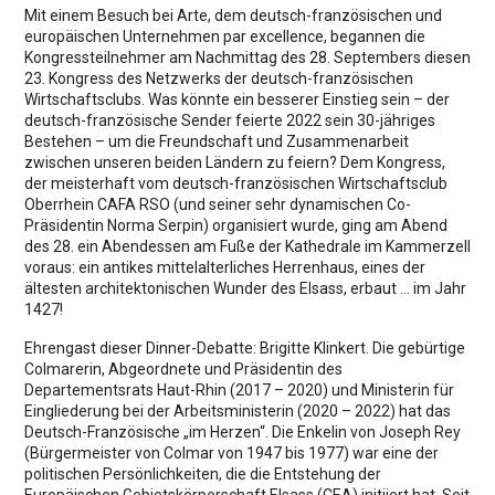
Mit einem Besuch bei Arte, dem deutsch-französischen und
europäischen Unternehmen par excellence, begannen die
Kongressteilnehmer am Nachmittag des 28. Septembers diesen
23. Kongress des Netzwerks der deutsch-französischen
Wirtschaftsclubs. Was könnte ein besserer Einstieg sein – der
deutsch-französische Sender feierte 2022 sein 30-jähriges
Bestehen – um die Freundschaft und Zusammenarbeit
zwischen unseren beiden Ländern zu feiern? Dem Kongress,
der meisterhaft vom deutsch-französischen Wirtschaftsclub
Oberrhein CAFA RSO (und seiner sehr dynamischen Co-
Präsidentin Norma Serpin) organisiert wurde, ging am Abend
des 28. ein Abendessen am Fuße der Kathedrale im Kammerzell
voraus: ein antikes mittelalterliches Herrenhaus, eines der
ältesten architektonischen Wunder des Elsass, erbaut … im Jahr
1427!
Ehrengast dieser Dinner-Debatte: Brigitte Klinkert. Die gebürtige
Colmarerin, Abgeordnete und Präsidentin des
Departementsrats Haut-Rhin (2017 – 2020) und Ministerin für
Eingliederung bei der Arbeitsministerin (2020 – 2022) hat das
Deutsch-Französische „im Herzen“. Die Enkelin von Joseph Rey
(Bürgermeister von Colmar von 1947 bis 1977) war eine der
politischen Persönlichkeiten, die die Entstehung der