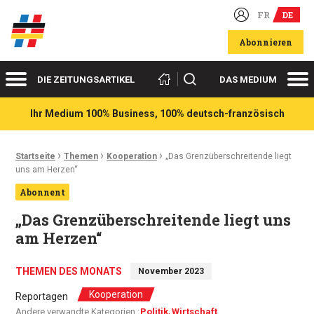
FR
DE
Deutsch-französische Wirtschaftsakteure
Abonnieren
Menü
Me
Suchen
DIE ZEITUNGSARTIKEL
DAS MEDIUM
Ihr Medium 100% Business, 100% deutsch-französisch
›
›
›
Ariadnefaden:
Startseite
Themen
Kooperation
„Das Grenzüberschreitende liegt
uns am Herzen“
Abonnent
„Das Grenzüberschreitende liegt uns
am Herzen“
THEMEN DES MONATS
November 2023
Kooperation
Reportagen
Andere verwandte Kategorien :
Politik
Wirtschaft