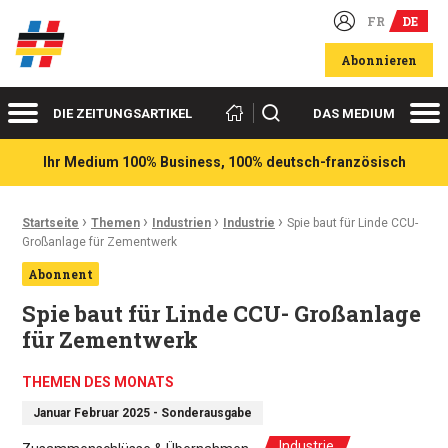
FR
DE
Deutsch-französische Wirtschaftsakteure
Abonnieren
Menü
Me
Suchen
DIE ZEITUNGSARTIKEL
DAS MEDIUM
Ihr Medium 100% Business, 100% deutsch-französisch
›
›
›
›
Ariadnefaden:
Startseite
Themen
Industrien
Industrie
Spie baut für Linde CCU-
Großanlage für Zementwerk
Abonnent
Spie baut für Linde CCU- Großanlage
für Zementwerk
THEMEN DES MONATS
Januar Februar 2025 - Sonderausgabe
Industrie