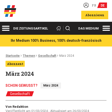
FR
DE
Deutsch-französische Wirtschaftsakteure
Abonnieren
Menü
Me
Suchen
DIE ZEITUNGSARTIKEL
DAS MEDIUM
Ihr Medium 100% Business, 100% deutsch-französisch
›
›
›
Ariadnefaden:
Startseite
Themen
Gesellschaft
März 2024
Abonnent
März 2024
SCHON GEWUSST?
März 2024
Gesellschaft
Autor
Von Redaktion
Veröffentlicht am
01/03/2024
- Aktualisiert am
26/03/2024