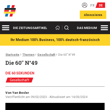
FR
DE
Deutsch-französische Wirtschaftsakteure
Abonnieren
Menü
Me
Suchen
DIE ZEITUNGSARTIKEL
DAS MEDIUM
Ihr Medium 100% Business, 100% deutsch-französisch
›
›
›
Ariadnefaden:
Startseite
Themen
Gesellschaft
Die 60″ N°49
Die 60″ N°49
DIE 60 SEKUNDEN
Gesellschaft
Autor
Von Yan Besler
Veröffentlicht am
09/02/2023
- Aktualisiert am
14/03/2024