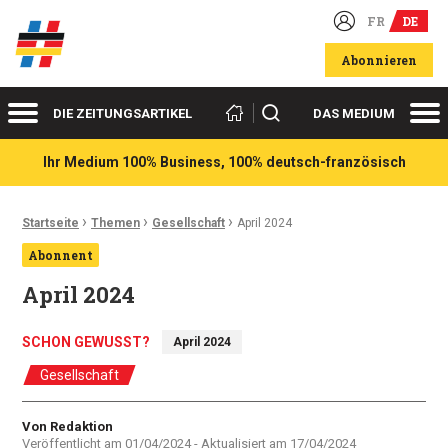
FR
DE
Deutsch-französische Wirtschaftsakteure
Abonnieren
Menü
Me
Suchen
DIE ZEITUNGSARTIKEL
DAS MEDIUM
Ihr Medium 100% Business, 100% deutsch-französisch
›
›
›
Ariadnefaden:
Startseite
Themen
Gesellschaft
April 2024
Abonnent
April 2024
SCHON GEWUSST?
April 2024
Gesellschaft
Autor
Von Redaktion
Veröffentlicht am
01/04/2024
- Aktualisiert am
17/04/2024