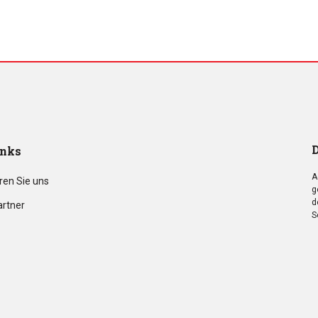
D
inks
A
ren Sie uns
g
d
artner
S