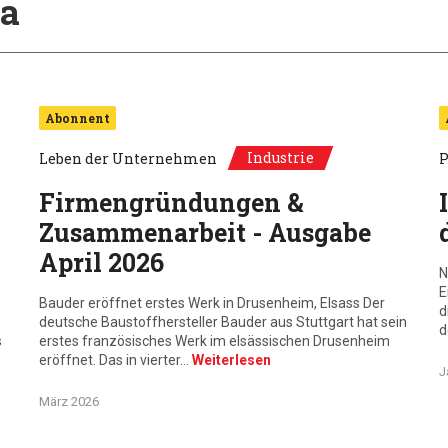
a
Abonnent
Industrie
Leben der Unternehmen
P
Firmengründungen &
Zusammenarbeit - Ausgabe
April 2026
N
E
Bauder eröffnet erstes Werk in Drusenheim, Elsass Der
d
deutsche Baustoffhersteller Bauder aus Stuttgart hat sein
d
s
erstes französisches Werk im elsässischen Drusenheim
eröffnet. Das in vierter…
Weiterlesen
J
März 2026