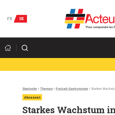
Deutsch-französische Wirts
FR
DE
Suchen
Ariadnefaden:
›
›
›
Startseite
Themen
Freizeit-Gastronomie
Starkes Wachstum
Abonnent
Starkes Wachstum in 