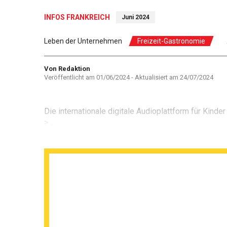
INFOS FRANKREICH
Juni 2024
Leben der Unternehmen
Freizeit-Gastronomie
Autor
Von Redaktion
Veröffentlicht am
01/06/2024
- Aktualisiert am
24/07/2024
Die internationale digitale Audioplattform für Kinde
> ...