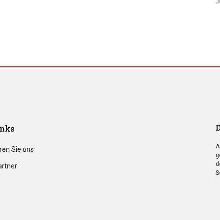
J
D
inks
A
ren Sie uns
g
d
artner
S