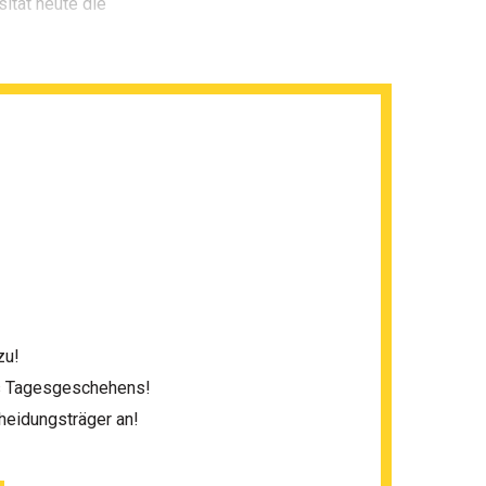
ität heute die
zu!
es Tagesgeschehens!
heidungsträger an!