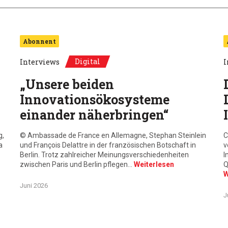
Abonnent
Digital
Interviews
I
„Unsere beiden
Innovationsökosysteme
einander näherbringen“
g,
© Ambassade de France en Allemagne, Stephan Steinlein
C
a
und François Delattre in der französischen Botschaft in
v
Berlin. Trotz zahlreicher Meinungsverschiedenheiten
I
zwischen Paris und Berlin pflegen…
Weiterlesen
Q
W
Juni 2026
J