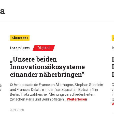
a
Abonnent
Digital
Interviews
I
„Unsere beiden
Innovationsökosysteme
einander näherbringen“
g,
© Ambassade de France en Allemagne, Stephan Steinlein
C
a
und François Delattre in der französischen Botschaft in
v
Berlin. Trotz zahlreicher Meinungsverschiedenheiten
I
zwischen Paris und Berlin pflegen…
Weiterlesen
Q
W
Juni 2026