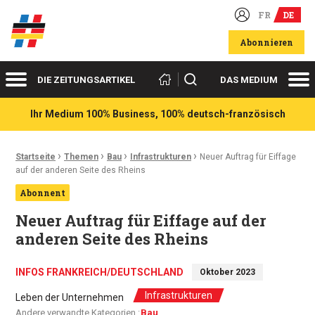
FR
DE
Deutsch-französische Wirtschaftsakteure
Abonnieren
Menü
Me
Suchen
DIE ZEITUNGSARTIKEL
DAS MEDIUM
Ihr Medium 100% Business, 100% deutsch-französisch
›
›
›
›
Ariadnefaden:
Startseite
Themen
Bau
Infrastrukturen
Neuer Auftrag für Eiffage
auf der anderen Seite des Rheins
Abonnent
Neuer Auftrag für Eiffage auf der
anderen Seite des Rheins
INFOS FRANKREICH/DEUTSCHLAND
Oktober 2023
Infrastrukturen
Leben der Unternehmen
Andere verwandte Kategorien :
Bau