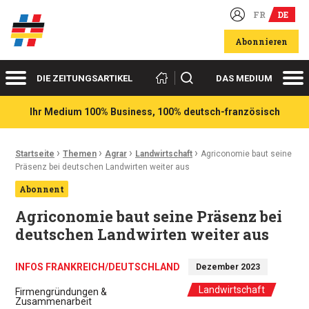
FR
DE
Deutsch-französische Wirtschaftsakteure
Abonnieren
Menü
Me
Suchen
DIE ZEITUNGSARTIKEL
DAS MEDIUM
Ihr Medium 100% Business, 100% deutsch-französisch
›
›
›
›
Ariadnefaden:
Startseite
Themen
Agrar
Landwirtschaft
Agriconomie baut seine
Präsenz bei deutschen Landwirten weiter aus
Abonnent
Agriconomie baut seine Präsenz bei
deutschen Landwirten weiter aus
INFOS FRANKREICH/DEUTSCHLAND
Dezember 2023
Landwirtschaft
Firmengründungen &
Zusammenarbeit