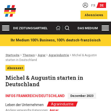
FR
DE
Deutsch-französische Wirtschaftsakteure
Abonnieren
Menü
Me
Suchen
DIE ZEITUNGSARTIKEL
DAS MEDIUM
Ihr Medium 100% Business, 100% deutsch-französisch
›
›
›
›
Ariadnefaden:
Startseite
Themen
Agrar
Agrarindustrie
Michel & Augustin
starten in Deutschland
Abonnent
Michel & Augustin starten in
Deutschland
INFOS FRANKREICH/DEUTSCHLAND
Dezember 2023
Agrarindustrie
Leben der Unternehmen
Andere verwandte Kategorien :
Agrar