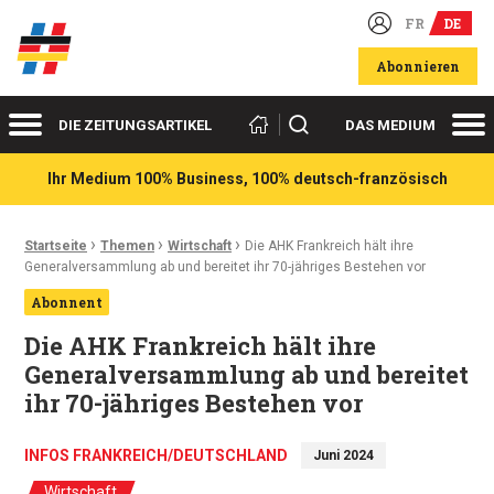
FR
DE
Deutsch-französische Wirtschaftsakteure
Abonnieren
Menü
Me
Suchen
DIE ZEITUNGSARTIKEL
DAS MEDIUM
Ihr Medium 100% Business, 100% deutsch-französisch
›
›
›
Ariadnefaden:
Startseite
Themen
Wirtschaft
Die AHK Frankreich hält ihre
Generalversammlung ab und bereitet ihr 70-jähriges Bestehen vor
Abonnent
Die AHK Frankreich hält ihre
Generalversammlung ab und bereitet
ihr 70-jähriges Bestehen vor
INFOS FRANKREICH/DEUTSCHLAND
Juni 2024
Wirtschaft