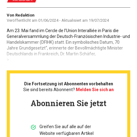
Autor
Von Redaktion
Veröffentlicht am
01/06/2024
- Aktualisiert am
19/07/2024
Am 23. Mai fand im Cercle de l’Union Interalliée in Paris die
Generalversammlung der Deutsch-Französischen Industrie- und
Handelskammer (DFIHK) statt. Ein symbolisches Datum, 70
Jahre Grundgesetzt“, erinnerte der Bevollmächtigte Minister
Deutschlands in Frankreich, Dr. Martin Schäfer,
> ...
Die Fortsetzung ist Abonnenten vorbehalten
Sie sind bereits Abonnent?
Melden Sie sich an
Abonnieren Sie jetzt
Greifen Sie auf alle auf der
Website verfügbaren Artikel