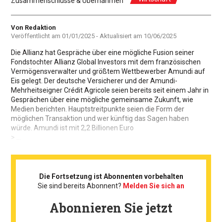
Zusammenschlüsse & Übernahmen
Autor
Von Redaktion
Veröffentlicht am
01/01/2025
- Aktualisiert am
10/06/2025
Die Allianz hat Gespräche über eine mögliche Fusion seiner
Fondstochter Allianz Global Investors mit dem französischen
Vermögensverwalter und größtem Wettbewerber Amundi auf
Eis gelegt. Der deutsche Versicherer und der Amundi-
Mehrheitseigner Crédit Agricole seien bereits seit einem Jahr in
Gesprächen über eine mögliche gemeinsame Zukunft, wie
Medien berichten. Hauptstreitpunkte seien die Form der
möglichen Transaktion und wer künftig das Sagen haben
würde. Amundi ist mit 2,2 Billionen Euro
> ...
Die Fortsetzung ist Abonnenten vorbehalten
Sie sind bereits Abonnent?
Melden Sie sich an
Abonnieren Sie jetzt