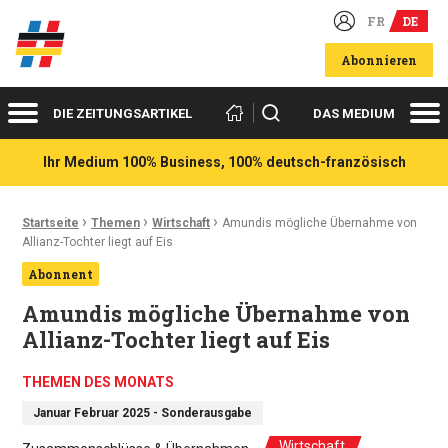
FR
DE
Deutsch-französische Wirtschaftsakteure
Abonnieren
Menü
Me
Suchen
DIE ZEITUNGSARTIKEL
DAS MEDIUM
Ihr Medium 100% Business, 100% deutsch-französisch
›
›
›
Ariadnefaden:
Startseite
Themen
Wirtschaft
Amundis mögliche Übernahme von
Allianz-Tochter liegt auf Eis
Abonnent
Amundis mögliche Übernahme von
Allianz-Tochter liegt auf Eis
THEMEN DES MONATS
Januar Februar 2025 - Sonderausgabe
Wirtschaft