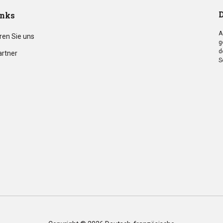
D
inks
A
ren Sie uns
g
d
artner
S