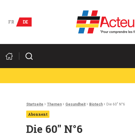
Deutsch-französische Wirts
FR
DE
Suchen
Ariadnefaden:
›
›
›
›
Startseite
Themen
Gesundheit
Biotech
Die 60″ N°6
Abonnent
Die 60″ N°6