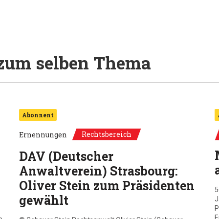
l zum selben Thema
Abonnent
Rechtsbereich
Ernennungen
DAV (Deutscher
Anwaltverein) Strasbourg:
Oliver Stein zum Präsidenten
5
gewählt
J
P
E