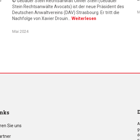
e
© Gebauer Stein Rechtsanwalt Olivier Stein (Gebauer
Stein Rechtsanwälte Avocats) ist der neue Präsident des
M
Deutschen Anwaltvereins (DAV) Strasbourg. Er tritt die
Nachfolge von Xavier Drouin…
Weiterlesen
Mai 2024
D
inks
A
ren Sie uns
g
d
artner