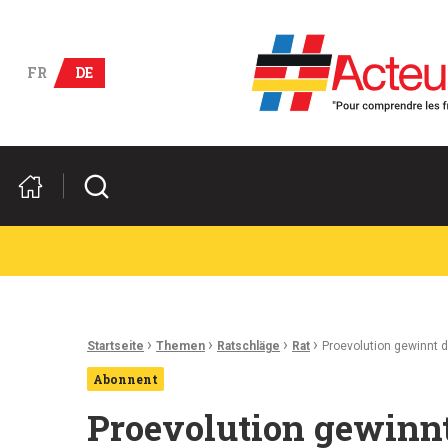
Deutsch-französische Wirts
FR
DE
Suchen
Ariadnefaden:
›
›
›
›
Startseite
Themen
Ratschläge
Rat
Proevolution gewinnt d
Abonnent
Proevolution gewinnt