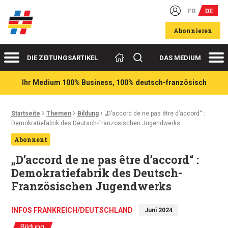
FR
DE
Deutsch-französische Wirtschaftsakteure
Abonnieren
Menü
Me
Suchen
DIE ZEITUNGSARTIKEL
DAS MEDIUM
Ihr Medium 100% Business, 100% deutsch-französisch
›
›
›
Ariadnefaden:
Startseite
Themen
Bildung
„D’accord de ne pas être d’accord“ :
Demokratiefabrik des Deutsch-Französischen Jugendwerks
Abonnent
„D’accord de ne pas être d’accord“ :
Demokratiefabrik des Deutsch-
Französischen Jugendwerks
INFOS FRANKREICH/DEUTSCHLAND
Juni 2024
Bildung