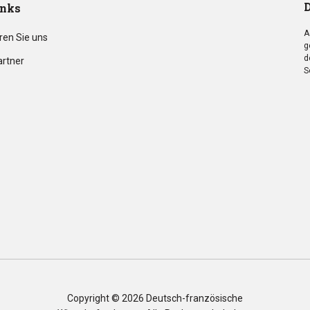
D
inks
A
ren Sie uns
g
d
artner
S
Copyright © 2026
Deutsch-französische