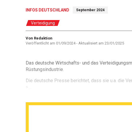
INFOS DEUTSCHLAND
September 2024
Verteidigung
Autor
Von Redaktion
Veröffentlicht am
01/09/2024
- Aktualisiert am
23/01/2025
Das deutsche Wirtschafts- und das Verteidigungsmin
Rüstungsindustrie.
Die deutsche Presse berichtet, dass sie u.a. die Ve
> ...