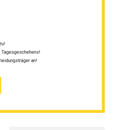
zu!
es Tagesgeschehens!
heidungsträger an!