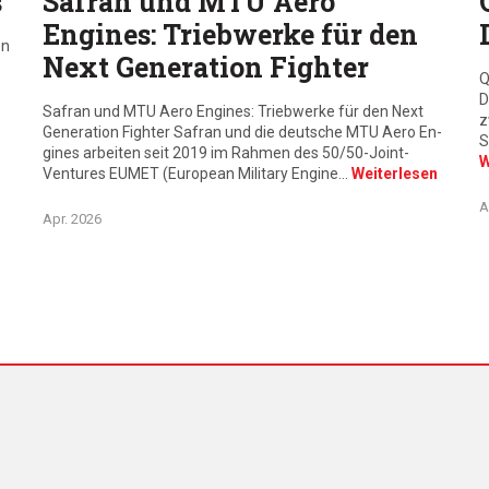
s
Safran und MTU Aero
Engines: Triebwerke für den
en
Next Generation Fighter
Q
D
Safran und MTU Aero Engines: Triebwerke für den Next
z
Generation Fighter Safran und die deutsche MTU Aero En-
S
gines arbeiten seit 2019 im Rahmen des 50/50-Joint-
W
Ventures EUMET (European Military Engine…
Weiterlesen
A
Apr. 2026