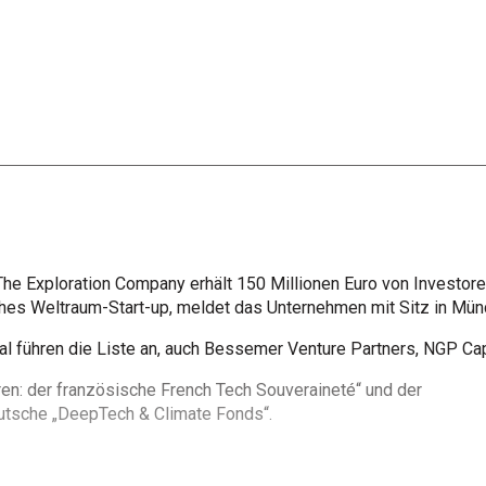
e Exploration Company erhält 150 Millionen Euro von Investo
̈isches Weltraum-Start-up, meldet das Unternehmen mit Sitz in Mu
l führen die Liste an, auch Bessemer Venture Partners, NGP Capi
n: der französische French Tech Souveraineté“ und der
eutsche „DeepTech & Climate Fonds“.