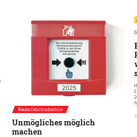
I
g
H
E
2
f
Sonderausgabe Januar 2025
Raumfahrtindustrie
J
Unmögliches möglich
machen