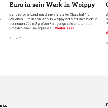
Euro in sein Werk in Woippy
Der deutsche Landmaschinenhersteller Claas hat 1,6
B
h
Millionen Euro in sein Werk in Woippy bei Metz investiert. In
r
der neuen 700 m2 großen Fertigungshalle entsteht der
P
Prototyp einer Ballenpresse,…
Weiterlesen
F
W
Apr. 2025
A
D
inks