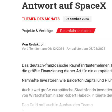
Antwort auf SpaceX
THEMEN DES MONATS
Dezember 2024
Projekte & Verträge
Raumfahrtindustrie
Autor
Von Redaktion
Veröffentlicht am
06/12/2024
- Aktualisiert am
08/04/2025
Das deutsch-französische Raumfahrtunternehmen Th
die größte Finanzierung dieser Art für ein europa
Namhafte Investoren wie Balderton Capital und Plura
Auch zwei große europäische Staatsfonds investiere
von Wirtschaftsminister Robert Habeck initiierte d
Das Geld soll auch in Ausbau des Teams
> ...