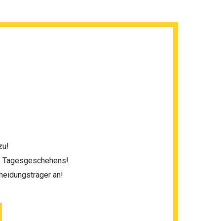
zu!
es Tagesgeschehens!
heidungsträger an!