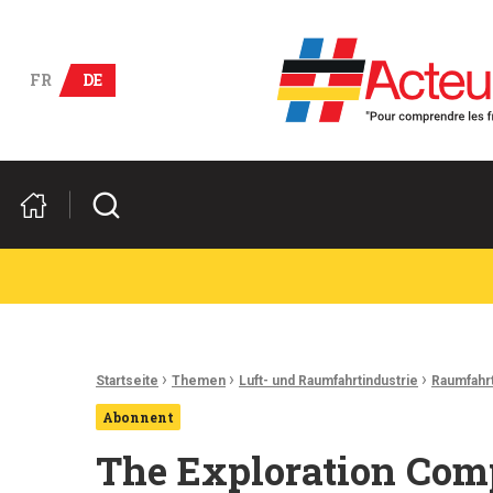
Deutsch-französische Wirts
FR
DE
Suchen
Ariadnefaden:
›
›
›
Startseite
Themen
Luft- und Raumfahrtindustrie
Raumfahrt
Abonnent
The Exploration Comp